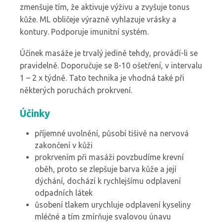
zmenšuje tím, že aktivuje výživu a zvyšuje tonus
kůže. ML obličeje výrazně vyhlazuje vrásky a
kontury. Podporuje imunitní systém.
Účinek masáže je trvalý jedině tehdy, provádí-li se
pravidelně. Doporučuje se 8-10 ošetření, v intervalu
1 – 2 x týdně. Tato technika je vhodná také při
některých poruchách prokrvení.
Účinky
příjemné uvolnění, působí tišivě na nervová
zakončení v kůži
prokrvením při masáži povzbudíme krevní
oběh, proto se zlepšuje barva kůže a její
dýchání, dochází k rychlejšímu odplavení
odpadních látek
ůsobení tlakem urychluje odplavení kyseliny
mléčné a tím zmírňuje svalovou únavu