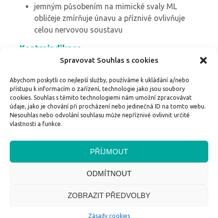
jemným působením na mimické svaly ML
obličeje zmírňuje únavu a příznivě ovlivňuje
celou nervovou soustavu
Kontraindikace
Spravovat Souhlas s cookies
hnisavá onemocnění nebo jiné zánětlivé
projevy na kůži obličeje
Abychom poskytli co nejlepší služby, používáme k ukládání a/nebo
přístupu k informacím o zařízení, technologie jako jsou soubory
bolestivé záněty obličejových nervů
cookies. Souhlas s těmito technologiemi nám umožní zpracovávat
porucha štítné žlázy ( myšleno zvýšená fce
údaje, jako je chování při procházení nebo jedinečná ID na tomto webu.
štítné žlázy)
Nesouhlas nebo odvolání souhlasu může nepříznivě ovlivnit určité
vlastnosti a funkce.
masáže jsou zbytečné u mladých dívek s
normální pletí
PŘÍJMOUT
ODMÍTNOUT
© Refresh Therapy - Martina Strnadová, DiS.,
ZOBRAZIT PŘEDVOLBY
Diplomovaný fyzioterapeut | © Technické řešení
Ondřej Bým
Zásady cookies